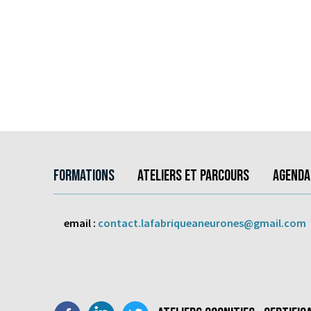
Main navigation
Social medias
Pied de page
Formations
Ateliers et parcours
Agenda
email :
contact.lafabriqueaneurones@gmail.com