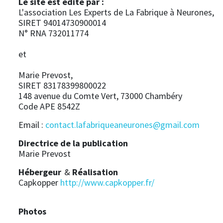
Le site est édité par :
L'association Les Experts de La Fabrique à Neurones,
SIRET 94014730900014
N° RNA 732011774
et
Marie Prevost,
SIRET 83178399800022
148 avenue du Comte Vert, 73000 Chambéry
Code APE 8542Z
Email :
contact.lafabriqueaneurones@gmail.com
Directrice de la publication
Marie Prevost
Hébergeur
&
Réalisation
Capkopper
http://www.capkopper.fr/
Photos