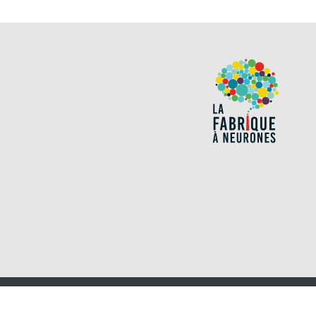
NOUS UTILISONS DES COOKIES SUR CE SITE POUR AMÉLIORER VOTRE EXPÉRIENCE D'UT