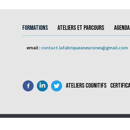
Main navigation
Social medias
Pied de page
Formations
Ateliers et parcours
Agenda
email :
contact.lafabriqueaneurones@gmail.com
Facebook
LinkedIn
Twitter
Ateliers Cognitifs
Certific
ILISATEUR.
©
Copyright La Fabrique à Neurones
2026